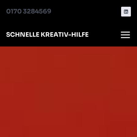
Zum
0170 3284569
Inhalt
springen
SCHNELLE KREATIV-HILFE